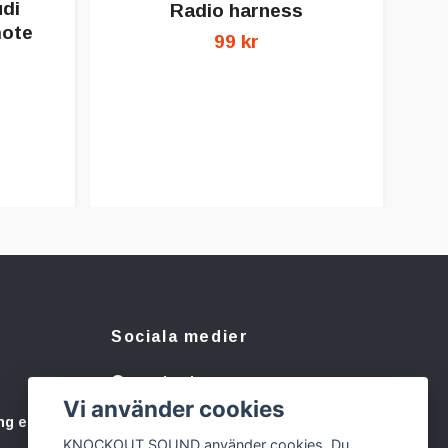
di
Radio harness
mote
99 kr
Sociala medier
Facebook
Vi använder cookies
Instagram
ng eller
KNOCKOUT SOUND använder cookies. Du