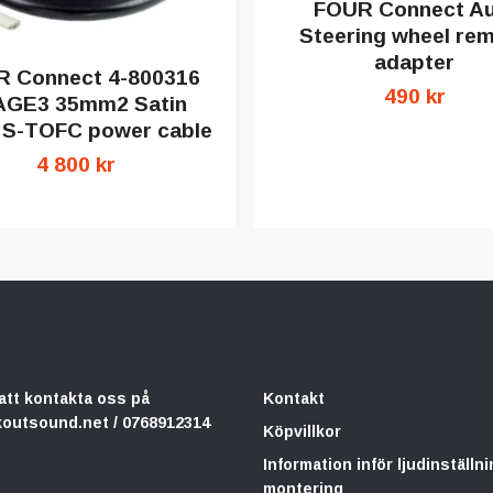
FOUR Connect Au
Steering wheel re
adapter
 Connect 4-800316
490 kr
AGE3 35mm2 Satin
r S-TOFC power cable
4 800 kr
att kontakta oss på
Kontakt
koutsound.net
/ 0768912314
Köpvillkor
Information inför ljudinställni
montering