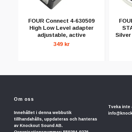
FOUR Connect 4-630509
FOUR
High Low Level adapter
ST
adjustable, active
Silve
349 kr
Om oss
Tveka inte 
Innehållet i denna webbutik
info@knoc
tillhandahålls, uppdateras och hanteras
av Knockout Sound AB.