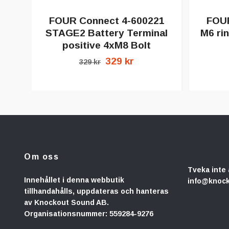
FOUR Connect 4-600221
FOUR
STAGE2 Battery Terminal
M6 ri
positive 4xM8 Bolt
329 kr
329 kr
Om oss
Tveka inte 
Innehållet i denna webbutik
info@knoc
tillhandahålls, uppdateras och hanteras
av Knockout Sound AB.
Organisationsnummer: 559284-9276