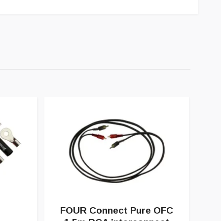
F
FOUR Connect Pure OFC
am