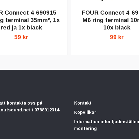
 Connect 4-690915
FOUR Connect 4-69
ng terminal 35mm², 1x
M6 ring terminal 1
red ja 1x black
10x black
59 kr
99 kr
att kontakta oss på
Kontakt
koutsound.net
/ 0768912314
Köpvillkor
Information inför ljudinställni
montering