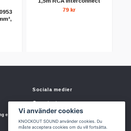
1,5m RCA interconnect
79 kr
0953
0mm²,
Sociala medier
Facebook
Vi använder cookies
Instagram
ng eller
KNOCKOUT SOUND använder cookies. Du
måste acceptera cookies om du vill fortsätta.