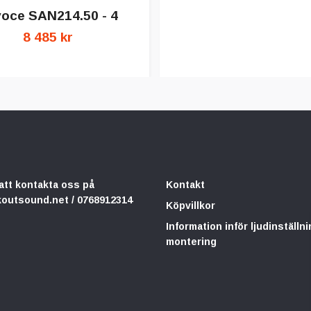
oce SAN214.50 - 4
8 485 kr
att kontakta oss på
Kontakt
koutsound.net
/ 0768912314
Köpvillkor
Information inför ljudinställni
montering