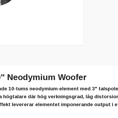
0" Neodymium Woofer
de 10‑tums neodymium‑element med 3" talspole, 
högtalare där hög verkningsgrad, låg distorsion
ekt levererar elementet imponerande output i ett