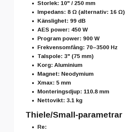
Storlek:
10" / 250 mm
Impedans:
8 Ω (alternativ: 16 Ω)
Känslighet:
99 dB
AES power:
450 W
Program power:
900 W
Frekvensomfång:
70–3500 Hz
Talspole:
3" (75 mm)
Korg:
Aluminium
Magnet:
Neodymium
Xmax:
5 mm
Monteringsdjup:
110.8 mm
Nettovikt:
3.1 kg
Thiele/Small‑parametrar
Re: