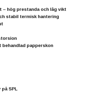
– hög prestanda och låg vikt
och stabil termisk hantering
ut
storsion
nt behandlad papperskon
v på SPL