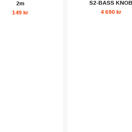
S2-BASS KNO
2m
4 690 kr
149 kr