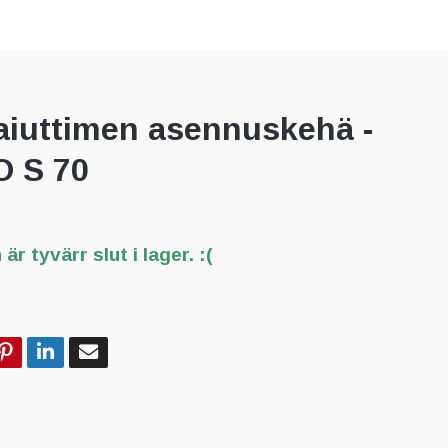
aiuttimen asennuskehä -
 S 70
är tyvärr slut i lager. :(