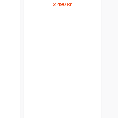
B
2 490 kr