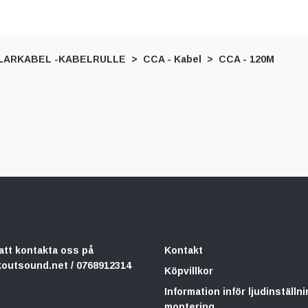
LARKABEL -KABELRULLE
CCA - Kabel
CCA - 120M
att kontakta oss på
Kontakt
koutsound.net
/ 0768912314
Köpvillkor
Information inför ljudinställni
montering