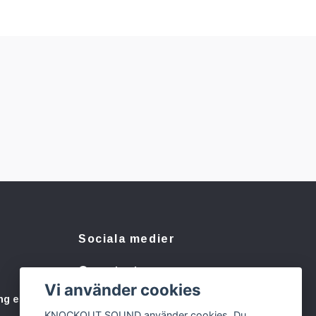
Sociala medier
Facebook
Vi använder cookies
Instagram
ng eller
KNOCKOUT SOUND använder cookies. Du