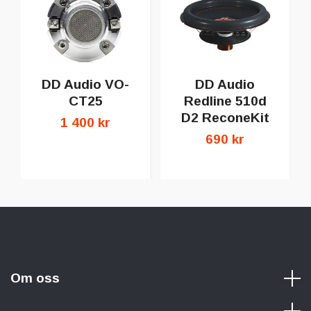
DD Audio VO-
DD Audio
CT25
Redline 510d
D2 ReconeKit
1 400 kr
690 kr
Om oss