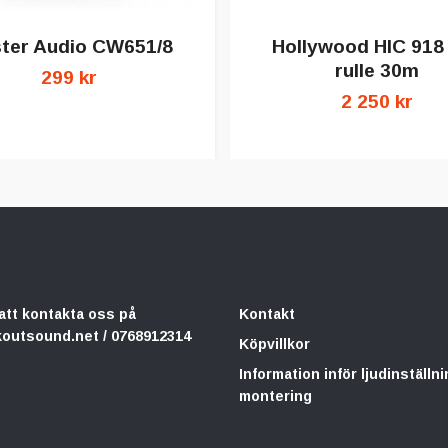
ter Audio CW651/8
Hollywood HIC 918 
rulle 30m
299 kr
2 250 kr
att kontakta oss på
Kontakt
koutsound.net
/ 0768912314
Köpvillkor
Information inför ljudinställni
montering