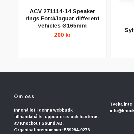
ACV 271114-14 Speaker
rings Ford/Jaguar different
vehicles Ø165mm
Syl
200 kr
Om oss
Tveka inte 
Innehållet i denna webbutik
info@knoc
tillhandahålls, uppdateras och hanteras
av Knockout Sound AB.
Organisationsnummer: 559284-9276