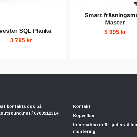
Smart fräsningsmal
Master
vester SQL Planka
5 995 kr
3 795 kr
att kontakta oss på
Kontakt
koutsound.net
/ 0768912314
Köpvillkor
Information inför ljudinställni
montering