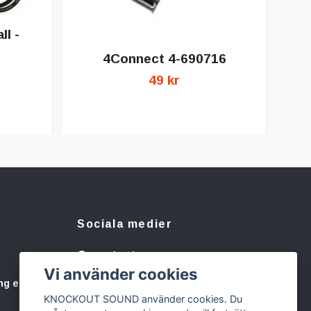
l -
4Connect 4-690716
C
49 kr
Sociala medier
Facebook
Vi använder cookies
Instagram
ng eller
KNOCKOUT SOUND använder cookies. Du