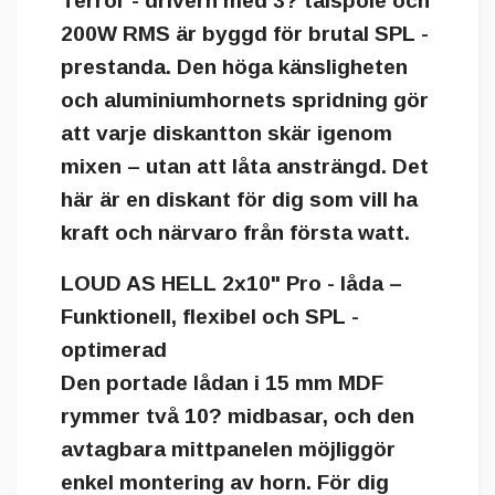
Terror - drivern med 3? talspole och
200W RMS är byggd för brutal SPL -
prestanda. Den höga känsligheten
och aluminiumhornets spridning gör
att varje diskantton skär igenom
mixen – utan att låta ansträngd. Det
här är en diskant för dig som vill ha
kraft och närvaro från första watt.
LOUD AS HELL 2x10" Pro - låda –
Funktionell, flexibel och SPL -
optimerad
Den portade lådan i 15 mm MDF
rymmer två 10? midbasar, och den
avtagbara mittpanelen möjliggör
enkel montering av horn. För dig