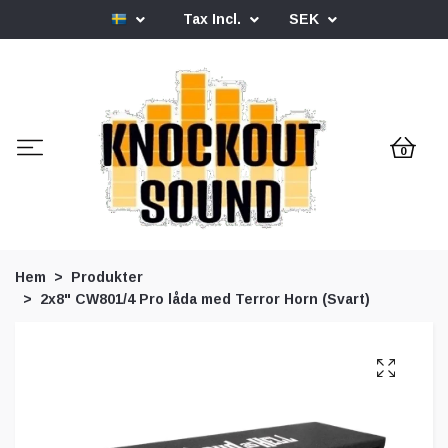
Tax Incl.
SEK
0
Hem
Produkter
2x8" CW801/4 Pro låda med Terror Horn (Svart)