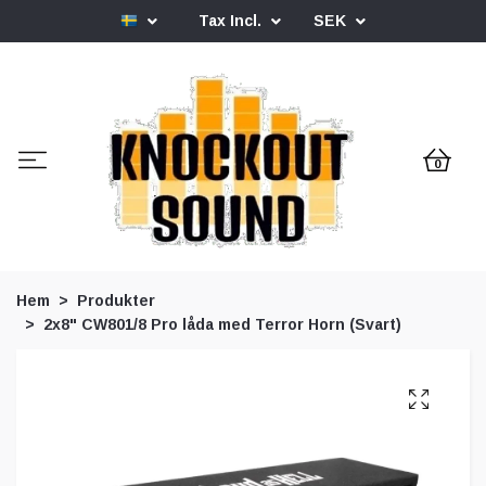
Tax Incl.
SEK
0
Hem
Produkter
2x8" CW801/8 Pro låda med Terror Horn (Svart)