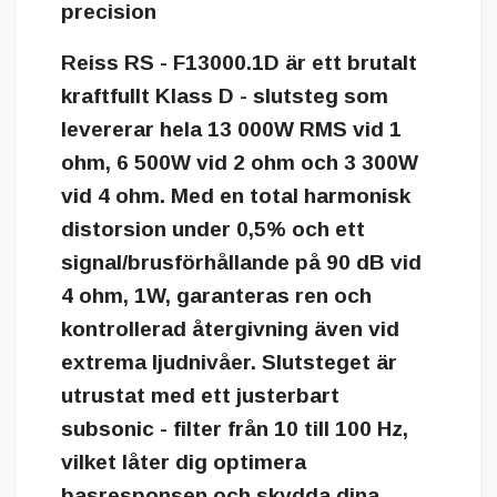
precision
Reiss RS - F13000.1D
är ett brutalt
kraftfullt Klass D - slutsteg som
levererar hela 13 000W RMS vid 1
ohm, 6 500W vid 2 ohm och 3 300W
vid 4 ohm. Med en total harmonisk
distorsion under 0,5% och ett
signal/brusförhållande på 90 dB vid
4 ohm, 1W, garanteras ren och
kontrollerad återgivning även vid
extrema ljudnivåer. Slutsteget är
utrustat med ett justerbart
subsonic - filter från 10 till 100 Hz,
vilket låter dig optimera
basresponsen och skydda dina