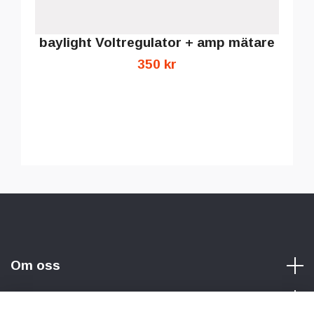
baylight Voltregulator + amp mätare
350 kr
Om oss