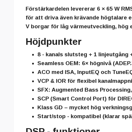
Förstärkardelen levererar
6 × 65 W RM
för att driva även krävande högtalare el
V
borgar för låg värmeutveckling, hög ef
Höjdpunkter
8 - kanals slutsteg + 1 linjeutgång 
Seamless OEM
: 6× högnivå (ADEP.3
ACO
med ISA, InputEQ och
TuneE
VCP
&
IOR
för flexibel kanalmappn
SFX
: Augmented Bass Processing, 
SCP
(Smart Control Port) för DI
Klass GD
– mycket hög verkningsg
Start/stop - kompatibel
(klarar spä
DSP - funktioner