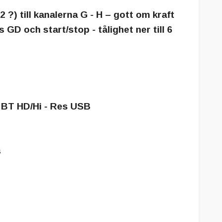
 2 ?) till kanalerna G - H – gott om kraft
ss
GD
och start/stop - tålighet ner till
6
x. BT HD/Hi - Res USB
s