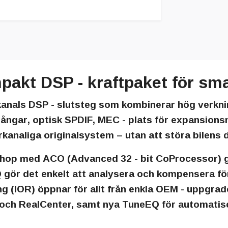
kt DSP - kraftpaket för smar
kanals DSP - slutsteg som kombinerar hög verkni
gångar
, optisk
SPDIF
,
MEC - plats
för expansionsm
kanaliga originalsystem – utan att störa bilens di
ihop med
ACO
(Advanced 32 - bit CoProcessor) g
Q
gör det enkelt att analysera och kompensera fö
ing (IOR)
öppnar för allt från enkla OEM - uppgrade
ch RealCenter, samt nya
TuneEQ
för automatis