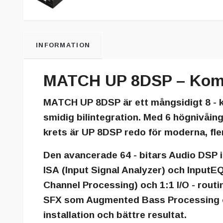
INFORMATION
MATCH UP 8DSP – Kompa
MATCH UP 8DSP
är ett mångsidigt 8 - 
smidig bilintegration. Med
6 högnivåin
krets är UP 8DSP redo för moderna, fler
Den avancerade
64 - bitars Audio DSP
ISA
(Input Signal Analyzer) och
InputE
Channel Processing) och
1:1 I/O - rout
SFX
som Augmented Bass Processing o
installation och bättre resultat.