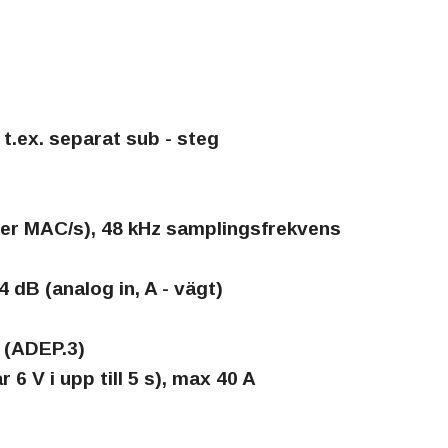
t.ex. separat sub - steg
rder MAC/s), 48 kHz samplingsfrekvens
04 dB (analog in, A - vägt)
– (ADEP.3)
r 6 V i upp till 5 s), max 40 A