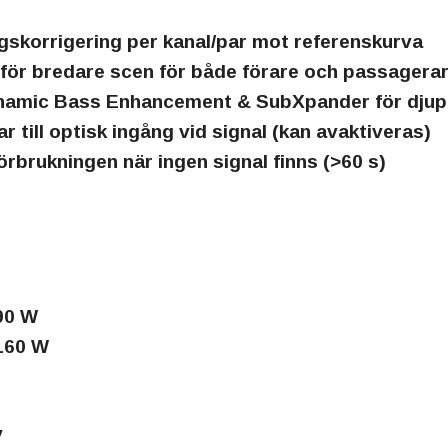
skorrigering per kanal/par mot referenskurva
 för bredare scen för både förare och passagera
amic Bass Enhancement & SubXpander för djupar
r till optisk ingång vid signal (kan avaktiveras)
rbrukningen när ingen signal finns (>60 s)
90 W
 160 W
V