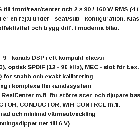
S
till front/rear/center och
2 × 90 / 160 W RMS
(4 /
ler en rejäl under - seat/sub - konfiguration. Kla
fektivitet och trygg drift i moderna bilar.
+ 9 - kanals DSP
i ett kompakt chassi
), optisk SPDIF (12 - 96 kHz), MEC - slot för t.e
Q
för snabb och exakt kalibrering
ing i komplexa flerkanalssystem
RealCenter m.fl. för större scen och djupare ba
RECTOR, CONDUCTOR, WIFI CONTROL m.fl.
rad och minimal värmeutveckling
nningsdippar ner till 6 V)