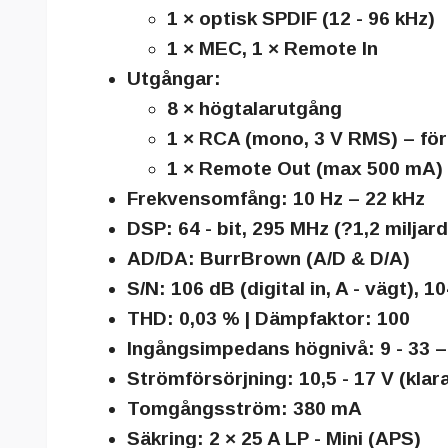
1 × optisk SPDIF (12 - 96 kHz)
1 × MEC, 1 × Remote In
Utgångar:
8 × högtalarutgång
1 × RCA (mono, 3 V RMS) – för 
1 × Remote Out (max 500 mA)
Frekvensomfång:
10 Hz – 22 kHz
DSP:
64 - bit, 295 MHz (?1,2 milja
AD/DA:
BurrBrown (A/D & D/A)
S/N:
106 dB (digital in, A - vägt), 1
THD:
0,03 % |
Dämpfaktor:
100
Ingångsimpedans högnivå:
9 - 33 
Strömförsörjning:
10,5 - 17 V (klara
Tomgångsström:
380 mA
Säkring:
2 × 25 A LP - Mini (APS)