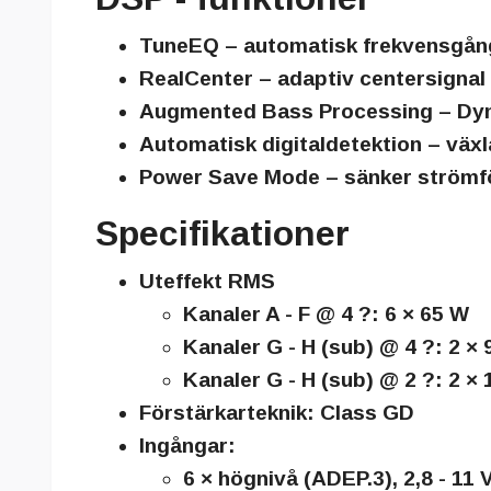
TuneEQ
– automatisk frekvensgång
RealCenter
– adaptiv centersignal
Augmented Bass Processing
– Dyn
Automatisk digitaldetektion
– växla
Power Save Mode
– sänker strömfö
Specifikationer
Uteffekt RMS
Kanaler A - F @ 4 ?:
6 × 65 W
Kanaler G - H (sub) @ 4 ?:
2 × 
Kanaler G - H (sub) @ 2 ?:
2 ×
Förstärkarteknik:
Class GD
Ingångar:
6 × högnivå (ADEP.3), 2,8 - 11 