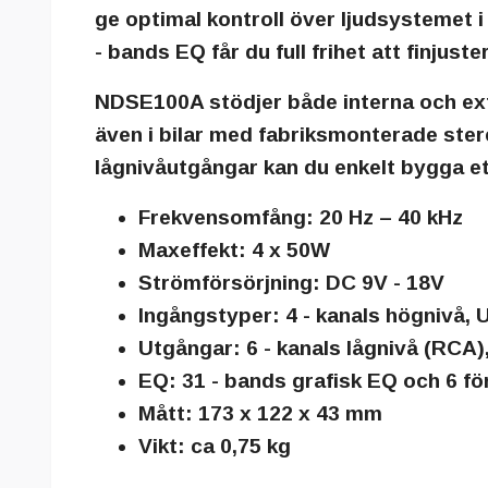
ge optimal kontroll över ljudsystemet 
- bands EQ får du full frihet att finjuste
NDSE100A stödjer både interna och exter
även i bilar med fabriksmonterade ste
lågnivåutgångar kan du enkelt bygga et
Frekvensomfång:
20 Hz – 40 kHz
Maxeffekt:
4 x 50W
Strömförsörjning:
DC 9V - 18V
Ingångstyper:
4 - kanals högnivå, 
Utgångar:
6 - kanals lågnivå (RCA)
EQ:
31 - bands grafisk EQ och 6 för
Mått:
173 x 122 x 43 mm
Vikt:
ca 0,75 kg