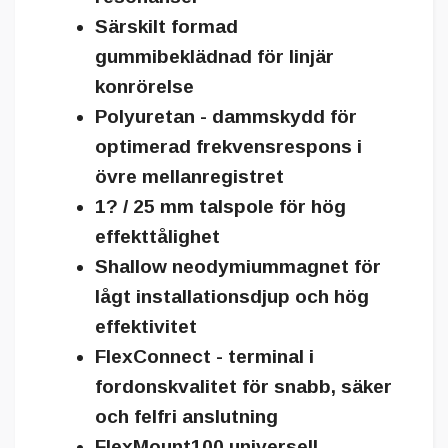
Särskilt formad
gummibeklädnad för linjär
konrörelse
Polyuretan - dammskydd för
optimerad frekvensrespons i
övre mellanregistret
1? / 25 mm talspole för hög
effekttålighet
Shallow neodymiummagnet för
lågt installationsdjup och hög
effektivitet
FlexConnect - terminal i
fordonskvalitet för snabb, säker
och felfri anslutning
FlexMount100 universell