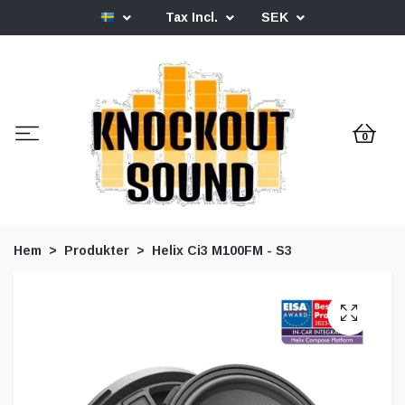
Tax Incl.
SEK
0
Hem
Produkter
Helix Ci3 M100FM - S3