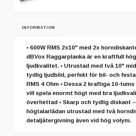
INFORMATION
• 600W RMS 2x10" med 2x horndiskante
dBVox Raggarplanka är en kraftfull hö
ljudkvalitet. • Utrustad med två 10" m
tydlig ljudbild, perfekt för bil- och f
RMS 4 Ohm • Dessa 2 kraftiga 10-tums 
vill spela enormt högt med bra ljudkvali
överhettad • Skarp och tydlig diskant 
högtalarlådan utrustad med två horndisk
detaljåtergivning även vid hög volym.