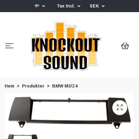
Tax Incl.
SEK
0
Hem
Produkter
BMW M3/Z4