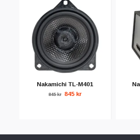
Nakamichi TL-M401
Na
845 kr
845 kr