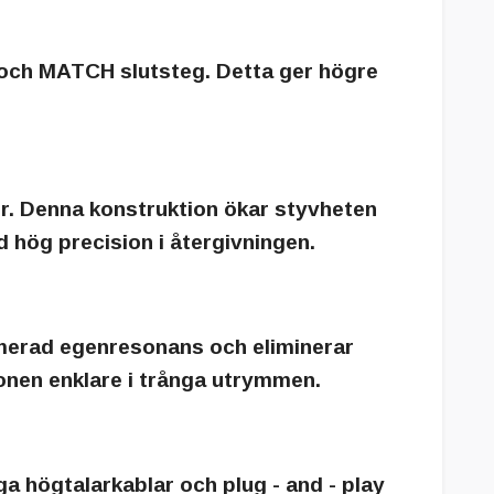
och MATCH slutsteg. Detta ger högre
er. Denna konstruktion ökar styvheten
 hög precision i återgivningen.
imerad egenresonans och eliminerar
onen enklare i trånga utrymmen.
a högtalarkablar och plug - and - play