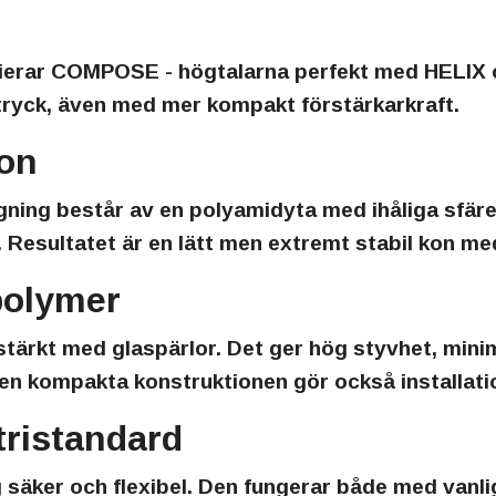
nierar COMPOSE - högtalarna perfekt med HELIX 
udtryck, även med mer kompakt förstärkarkraft.
on
gning består av en polyamidyta med ihåliga sfär
Resultatet är en lätt men extremt stabil kon med
polymer
stärkt med glaspärlor. Det ger hög styvhet, min
n kompakta konstruktionen gör också installati
tristandard
 säker och flexibel. Den fungerar både med vanlig