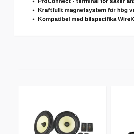
ProConnect
- terminal för säker an
Kraftfullt magnetsystem för hög 
Kompatibel med bilspecifika
WireK