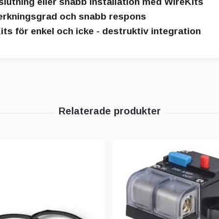
slutning eller snabb installation med WireKits
verkningsgrad och snabb respons
its
för enkel och icke - destruktiv integration