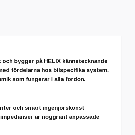
k och bygger på HELIX kännetecknande
 med fördelarna hos bilspecifika system.
amik som fungerar i alla fordon.
enter och smart ingenjörskonst
lla impedanser är noggrant anpassade