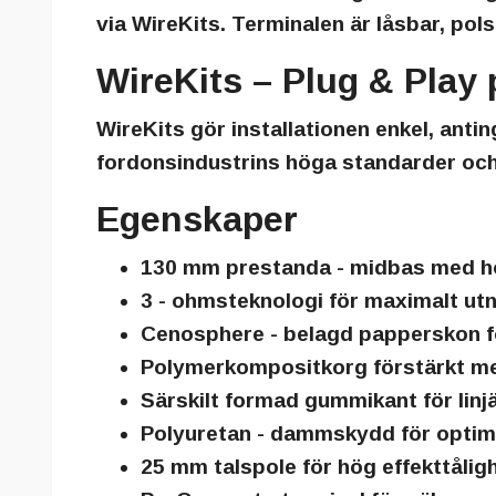
via
WireKits
. Terminalen är låsbar, pol
WireKits – Plug & Play p
WireKits
gör installationen enkel, antinge
fordonsindustrins höga standarder och 
Egenskaper
130 mm prestanda - midbas med hög
3 - ohmsteknologi för maximalt utn
Cenosphere - belagd papperskon fö
Polymerkompositkorg förstärkt med
Särskilt formad gummikant för linj
Polyuretan - dammskydd för optime
25 mm talspole för hög effekttålig