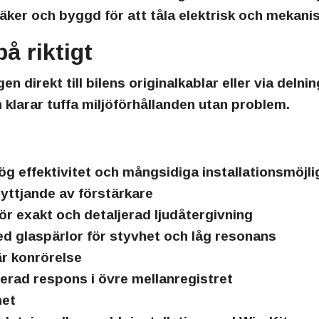
säker och byggd för att tåla elektrisk och mekanis
å riktigt
n direkt till bilens originalkablar eller via delnin
klarar tuffa miljöförhållanden utan problem.
 effektivitet och mångsidiga installationsmöjli
yttjande av förstärkare
r exakt och detaljerad ljudåtergivning
 glaspärlor för styvhet och låg resonans
är konrörelse
rad respons i övre mellanregistret
het