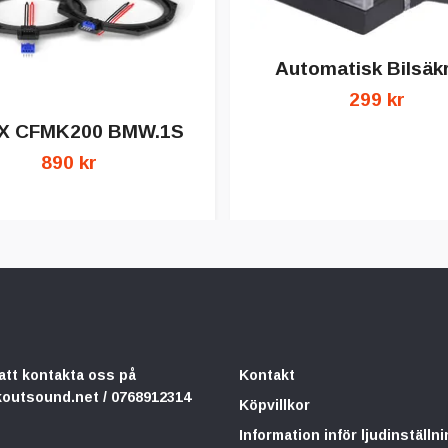
Automatisk Bilsäk
299 kr
X CFMK200 BMW.1S
890 kr
att kontakta oss på
Kontakt
koutsound.net
/ 0768912314
Köpvillkor
Information inför ljudinställni