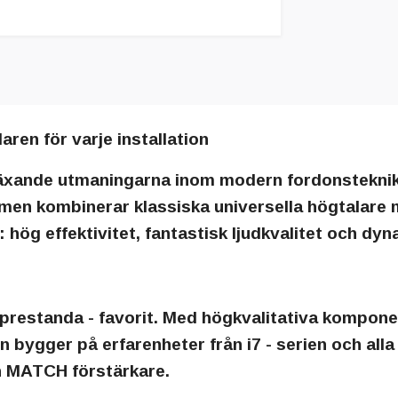
en för varje installation
växande utmaningarna inom modern fordonstekni
ormen kombinerar klassiska universella högtalare
: hög effektivitet, fantastisk ljudkvalitet och dyn
- prestanda - favorit. Med högkvalitativa kompon
ken bygger på erfarenheter från i7 - serien och a
h MATCH förstärkare.