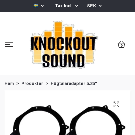
Tax Incl.
SEK
0
Hem
Produkter
Högtalaradapter 5.25"