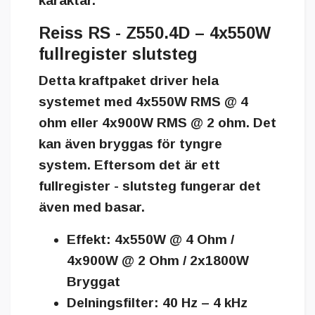
karaktär.
Reiss RS - Z550.4D – 4x550W
fullregister slutsteg
Detta kraftpaket driver hela
systemet med
4x550W RMS @ 4
ohm
eller
4x900W RMS @ 2 ohm
. Det
kan även bryggas för tyngre
system. Eftersom det är ett
fullregister - slutsteg fungerar det
även med basar.
Effekt: 4x550W @ 4 Ohm /
4x900W @ 2 Ohm / 2x1800W
Bryggat
Delningsfilter: 40 Hz – 4 kHz