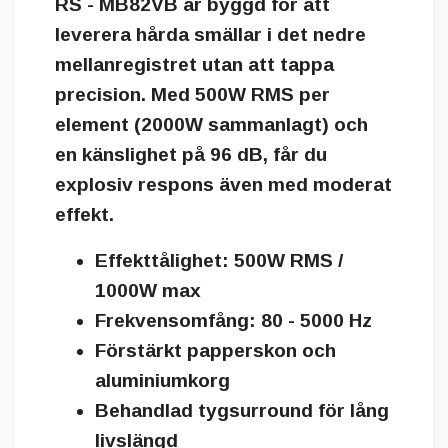
RS - MB82VB är byggd för att
leverera hårda smällar i det nedre
mellanregistret utan att tappa
precision. Med
500W RMS
per
element (2000W sammanlagt) och
en känslighet på
96 dB
, får du
explosiv respons även med moderat
effekt.
Effekttålighet: 500W RMS /
1000W max
Frekvensomfång: 80 - 5000 Hz
Förstärkt papperskon och
aluminiumkorg
Behandlad tygsurround för lång
livslängd