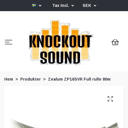
Tax Incl.
SEK
0
Hem
Produkter
Zealum ZP16SVR Full rulle 80m