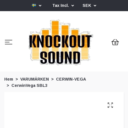
Tax Incl.
SEK
0
Hem
VARUMÄRKEN
CERWIN-VEGA
CerwinVega SBL3