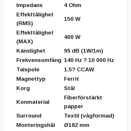
Impedans
4 Ohm
Effekttålighet
150 W
(RMS)
Effekttålighet
400 W
(MAX)
Känslighet
95 dB (1W/1m)
Frekvensomfång
140 Hz ? 10 000 Hz
Talspole
1.5? CCAW
Magnettyp
Ferrit
Korg
Stål
Fiberförstärkt
Konmaterial
papper
Surround
Textil (vågformad)
Monteringshål
Ø182 mm