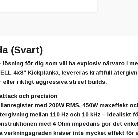
a (Svart)
 lösning för dig som vill ha
explosiv närvaro i me
ELL 4x8" Kickplanka
, levereras kraftfull återgi
eller riktigt aggressiva street builds.
attack och precision
ellanregister med
200W RMS
,
450W maxeffekt
oc
återgivning mellan
110 Hz och 10 kHz
– idealiskt f
nstruktionen med 4 Ohm impedans gör det enkelt 
 verkningsgraden kräver inte mycket effekt för at