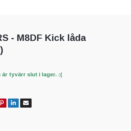
RS - M8DF Kick låda
)
är tyvärr slut i lager. :(