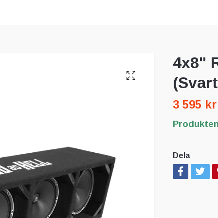
4x8" 
(Svart
3 595 kr
Produkten 
Dela