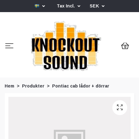
Tax Incl.
SEK
0
Hem
Produkter
Pontiac cab lådor + dörrar