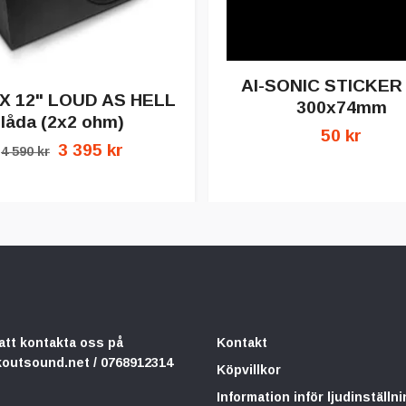
AI-SONIC STICKER 
X 12" LOUD AS HELL
300x74mm
låda (2x2 ohm)
50 kr
3 395 kr
4 590 kr
att kontakta oss på
Kontakt
koutsound.net
/ 0768912314
Köpvillkor
Information inför ljudinställni