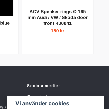
3
ACV Speaker rings Ø 165
mm Audi / VW / Skoda door
blue
front 430841
150 kr
Sociala medier
Facebook
Vi använder cookies
Instagram
ng eller