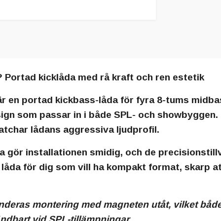
Portad kicklåda med rå kraft och ren estetik
r en portad kickbass-låda för fyra 8-tums midbas
esign som passar in i både SPL- och showbyggen.
atchar lådans aggressiva ljudprofil.
gör installationen smidig, och de precisionstil
n låda för dig som vill ha kompakt format, skarp
nderas montering med magneten utåt, vilket båd
dbart vid SPL-tillämpningar.