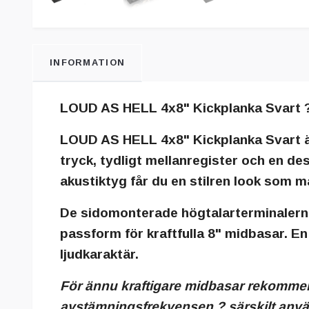
INFORMATION
LOUD AS HELL 4x8" Kickplanka Svart ? 
LOUD AS HELL 4x8" Kickplanka Svart
ä
tryck, tydligt mellanregister och en d
akustiktyg får du en stilren look som m
De sidomonterade högtalarterminalerna 
passform för kraftfulla 8" midbasar. E
ljudkaraktär.
För ännu kraftigare midbasar rekomme
avstämningsfrekvensen ? särskilt använ